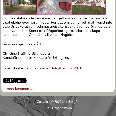
Och konstälskande besökare har gett oss så mycket beröm och
visat glädje över vårt hittepå. För både ni och vi vet ju att konst inte
bara är dekorativt inredningsgrejs; konst ska även beröra, ge puls
och nya tankar. Konst ska ifrågasätta, ge känslor och skapa
samtalsämnen. Och sånt vill vi ha i Hagförs!
Så vi ses igen nästa år!
Christina Haffling Strandberg
Konstnär och projektledare Art@Hagfors
Länk till informationsmaterial:
Art@Hagfors 2016
Lämna kommentar
Copyright © 2026
strandbergArt
Din Studio hemsida